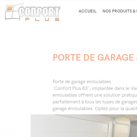
Panneau de gestion des cookies
ACCUEIL
NOS PRODUITS &
VERANDA
FENÊTRES
VOLETS
STORES
PORTE DE GARAGE 
GARAGE
PORTAILS
PORTES
Porte de garage enroulables
FERMETURES
'Confort Plus 83', implantée dans le Var
PERGOLA
enroulables offrent une solution pratiqu
parfaitement à tous les types de garage
ALARME / DOM
garage enroulables. Optez pour la qualit
CARPORT
VERRIÈRE ACIER
VERRIÈRES
BATARDEAUX A