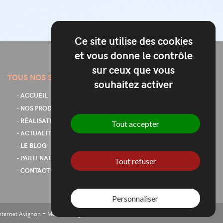
Ce site utilise des cookies
et vous donne le contrôle
sur ceux que vous
TOUS NOS SERVICES
souhaitez activer
- ACCUEIL
- NOS PRODUITS & SERVICES
- RÉALISATIONS
Tout accepter
- ACTUALITÉS
- LE BLOG
- PARTENAIRES
Tout refuser
- CONTACT
Personnaliser
-
-
internet Avignon
Mentions légales
Nos produits et services